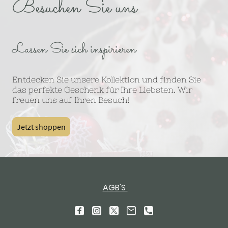
Besuchen Sie uns
Lassen Sie sich inspirieren
Entdecken Sie unsere Kollektion und finden Sie
das perfekte Geschenk für Ihre Liebsten. Wir
freuen uns auf Ihren Besuch!
Jetzt shoppen
AGB'S